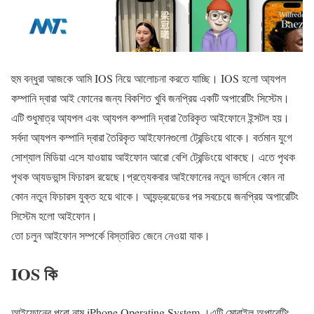
হুম বন্ধুরা আজকে আমি IOS নিয়ে আলোচনা করতে যাচ্ছি। IOS হলো আ্যপল
কম্পানি দ্বারা আই ফোনের জন্য বিকশিত খুবি জনপ্রিয় একটি অপারেটিং সিস্টেম।
এটি শুধুমাত্র আ্যপল এবং আ্যপল কম্পানি দ্বারা তৈরিকৃত আইফোনে ইন্সটল হয়।
সর্বদা আ্যপল কম্পানি দ্বারা তৈরিকৃত আইফোনগুলো ট্রেন্ডিংয়ে থাকে। বর্তমান যুগে
সোশ্যাল মিডিয়া এসে যাওয়ায় আইফোন আরো বেশি ট্রেন্ডিংয়ে থাকছে। এতে পৃথক
পৃথক আ্যডভান্স ফিচারস রয়েছে।প্রত্যেকবার আইফোনের নতুন ভার্সনে কোন না
কোন নতুন ফিচারস যুক্ত হয়ে থাকে। আ্যন্ড্রয়েডের পর সবচেয়ে জনপ্রিয় অপারেটিং
সিস্টেম হলো আইফোন।
তো চলুন আইফোন সম্পর্কে বিস্তারিত জেনে নেওয়া যাক।
IOS কি
আইফোনের পুরো নাম iPhone Operating System ।এটি মোবাইল অপারেটিং