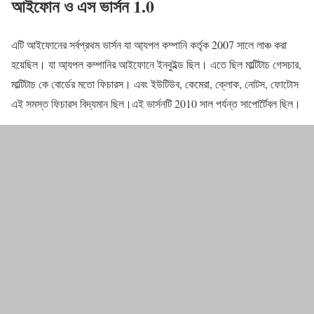
আইফোন ও এস ভার্সন 1.0
এটি আইফোনের সর্বপ্রথম ভার্সন যা আ্যপল কম্পানি কর্তৃক 2007 সালে লাঞ্চ করা
হয়েছিল। যা আ্যপল কম্পানির আইফোনে ইনবুইল্ড ছিল। এতে ছিল মাল্টিটাচ গেসচার,
মাল্টিটাচ কে বোর্ডের মতো ফিচারস। এবং ইউটিউব, কেমেরা, ক্লোক, নোটস, ফোটোস
এই সমস্ত ফিচারস বিদ্যমান ছিল।এই ভার্সনটি 2010 সাল পর্যন্ত সাপোর্টৈবল ছিল।