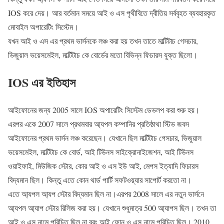
IOS করে দেয়। আর বর্তমান সময়ে আই ও এস পৃথীবিতে দ্বীতিয় সর্ববৃহত ব্যবহারকৃত
মোবাইল অপারেটিং সিস্টেম।
যখন আই ও এস এর প্রথম ভার্সনকে লঞ্চ করা হয় তখন তাতে মাল্টিটাচ গেসচার,
ভিজুয়াল ভয়েসমেইল, মাল্টিটাচ কে বোর্ডের মতো বিভিন্ন ফিচারস যুক্ত ছিলো।
IOS এর ইতিহাস
আইফোনের জন্য 2005 সালে IOS অপারেটিং সিস্টেম ডেভলপ করা শুরু হয়।
এরপর একে 2007 সালে প্রথমবার আ্যপল কম্পানির প্রতিষ্ঠাথা স্টিভ জবস
আইফোনের প্রথম ভার্সন লঞ্চ করেছেন। যেখানে ছিল মাল্টিটাচ গেসচার, ভিজুয়াল
ভয়েসমেইল, মাল্টিটাচ কে বোর্ড, আই টিউনস সাইক্রোনাইজেশন, আই টিউনস
ওয়াইফাই, মিউজিক স্টোর, কোর আই ও এস ইউ আই, মেপস ইত্যাদি ফিচারস
বিদ্যমান ছিল। কিন্তু এতে কোন থার্ড পার্টি সফটওয়্যার সাপোর্ট করতো না।
এতে আ্যপল আ্যপ স্টোর বিদ্যমান ছিল না।এরপর 2008 সালে এর নতুন ভার্সনে
আ্যপল আ্যাপ স্টোর রিলিজ করা হয়। যেখানে শুধুমাত্র 500 আ্যাপস ছিল। তখন তা
আই ও এস নামে পরিচিত ছিল না বরং আই ফোন ও এস নামে পরিচিত ছিল। 2010