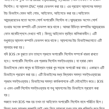
সিস্টেম। যা আ্যপল INC দ্বারা ডেভলপ করা হয়। এর প্রয়োগ আ্যপলের সমস্ত
টাচ ডিভাইস যেমন আই পোড, আইফোন, আইপেডে করা হয়।আইফোন
আ্যন্ড্রয়েডের মতো অপেন সোর্স অপারেটিং সিস্টেম না।আন্ড্রয়েড অপেন সোর্স
হওয়ায় অনেক কম্পানি এটি ডেভলপ করে থাকে। আমরা বিভিন্ন কম্পানির আ্যন্ড্রয়েড
ফোন মার্কেটপ্লেসে দেখতে পাই। কিন্তু আইফোন ব্যক্তি মালিকানাধীন। এটি
শুধুমাত্র আ্যপল কম্পানি ডেভলপ করে থাকে‌। আ্যপলের টাচ ডিভাইসগুলোতে এটি
ব্যবহার করা হয়।
যদি IOS কে বুঝতে চান তাহলে প্রথমে অপারেটিং সিস্টেম সম্পর্কে ধারনা রাখতে
হবে। অপারেটিং সিস্টেম এক প্রকার সিস্টেম সফট্যওয়্যার। যা দ্বারা কোন
ডিভাইসকে কোন মানুষ বা হিউম্যান দ্বারা খুব সহজে অপারেট করা যায়। একারনে এটি
ডিভাইসে প্রয়োগ করা হয়। এটি ডিভাইসের মধ্য বিদ্যমান সমস্ত সফট্যওয়্যারের
প্রধাধ সফট্যওয়্যার। ডিভাইসের সমস্ত কার্যকলাপকে এটি মেইনটেইন করে। IOS
ও এমন একটি সিস্টেম সফট্যওয়্যার যা শুধু আ্যপলের টাচ ডিভাইসে প্রয়োগ করা
হয়।
শুরুতে যখন IOS লঞ্চ হয় তখন তা আইফোন অপারেটিং সিস্টেম নামে পরিচিত ছিল।
কিন্তু যখন আ্যপল কম্পানি আই পেড নিয়ে আসলো তখন তার নাম পরিবর্তন করে দিয়ে