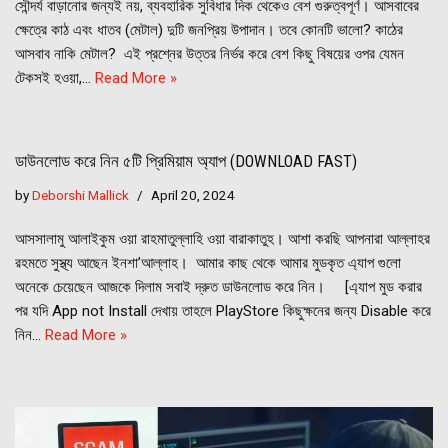
সৌন্দর্য বাড়ানোর জন্যই নয়, ব্যবহারিক সুবিধার দিক থেকেও বেশ গুরুত্বপূর্ণ। আসবাবের
ক্ষেত্রে কাঠ এবং ধাতব (মেটাল) দুটি জনপ্রিয় উপাদান। তবে কোনটি ভালো? কাঠের
আসবাব নাকি মেটাল? এই প্রশ্নের উত্তর নির্ভর করে বেশ কিছু বিষয়ের ওপর যেমন
টেকসই হওয়া,…
Read More »
ডাউনলোড করে নিন ৫টি প্রিমিয়াম অ্যাপ (DOWNLOAD FAST)
by
Deborshi Mallick
April 20, 2024
আসসালামু আলাইকুম ওয়া রাহমাতুল্লাহি ওয়া বারাকাতুহ। আশা করছি আপনারা আল্লাহর
রহমতে সুস্থ্য আছেন ইনশা’আল্লাহ। আমার কাছ থেকে আমার মুডকৃত এ্যাপ গুলো
অনেকে চেয়েছেন আজকে দিলাম সবাই দ্রুত ডাউনলোড করে নিন। [এ্যাপ মুড করার
পর যদি App not Install দেখায় তাহলে PlayStore কিছুক্ষনের জন্য Disable করে
নিন…
Read More »