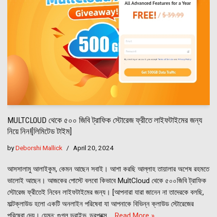
MULTCLOUD থেকে ৫০০ জিবি ট্রাফিক স্টোরেজ ফ্রীতে লাইফটাইমের জন্য
নিয়ে নিন![লিমিটেড টাইম]
by
Deborshi Mallick
April 20, 2024
আসসালামু আলাইকুম, কেমন আছেন সবাই। আশা করছি আল্লাহ তায়ালার অশেষ রহমতে
ভালোই আছেন। আজকের পোস্টে বলবো কিভাবে MultCloud থেকে ৫০০জিবি ট্রাফিক
স্টোরেজ ফ্রীতেই নিবেন লাইফটাইমের জন্য। [আপনারা যারা জানেন না তাদেরকে বলছি,
মাল্টক্লাউড হলো একটি অনলাইন পরিষেবা যা আপনাকে বিভিন্ন ক্লাউড স্টোরেজের
পরিষেবা দেয়। যেমন: গুগল ড্রাইভ, ড্রপবক্স,…
Read More »