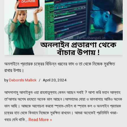
অনলাইনে প্রতারক চক্রের বিভিন্ন ধরনের ফাদ ও তা থেকে নিজেক সুরক্ষিত
রাখার উপায়।
by
Deborshi Mallick
April 20, 2024
আসসালামু আলাইকুম ওয়া রাহমাতুল্লাহ কেমন আছেন সবাই ? আশা করি মহান আল্লাহ
তা’আলার অশেষ রহমতে অনেক ভাল আছেন।আপনাদের দোয়া ও ভালবাসায় আমিও অনেক
ভাল আছি। আজকে আলোচনা করবো স্প্যাম-মেইল বা স্প্যাম কল ও অনলাইন প্রতারক
চক্রের হাত থেকে কিভাবে নিজেকে সুরক্ষিত রাখবেন। আমরা অনেকেই প্রতিদিনি খবরা-
খবরে দেখি থাকি…
Read More »