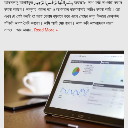
আসসালামু আলাইকুম ﺑِﺴْﻢِﺍﻟﻠَّﻪِﺍﻟﺮَّﺣْﻤَﻦِﺍﻟﺮَّﺣِﻴﻢ শুভেচ্ছাঃ- আশা করি আপনারা সকলে
ভালো আছেন। আল্লাহ পাকের দয়া ও আপনাদের ভালোবাসাই আমিও ভালো আছি। তো
এখন যে পোষ্ট করছি তা হলো ক্রোম ব্যবহার করে ওয়েব পেজের জন্য কিভাবে ডেস্কটপ
শর্টকাট অ্যাপ তৈরি করবেন। আমি আছি মোঃ বাধন। আশা করি আপনাদেরও ভালো
লাগবে। আর আমার…
Read More »