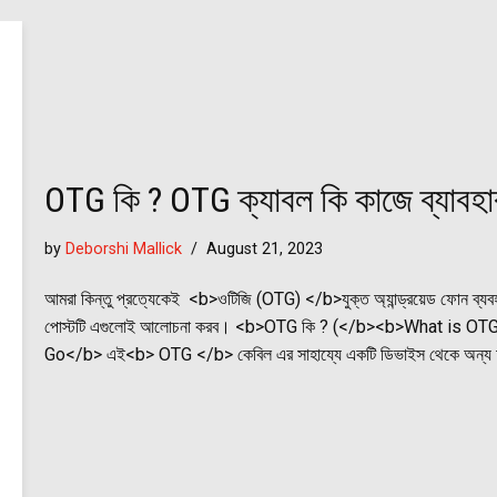
OTG কি ? OTG ক্যাবল কি কাজে ব্যাব
by
Deborshi Mallick
August 21, 2023
আমরা কিন্তু প্রত্যেকেই <b>ওটিজি (OTG) </b>যুক্ত অ্যান্ড্রয়েড ফোন ব্য
পোস্টটি এগুলোই আলোচনা করব। <b>OTG কি ? (</b><b>What is OT
Go</b> এই<b> OTG </b> কেবিল এর সাহায্যে একটি ডিভাইস থেকে অন্য 